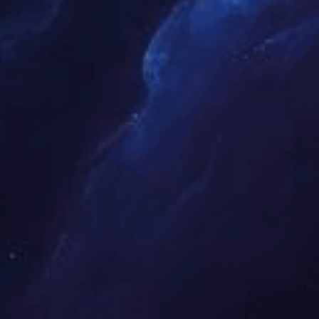
家，是两家集体育运动课用具设
式的新三板备案装修厂家（股价缩
企业链，贯彻始终“用心力家体育
自主经营经营理念，用心力水取暖
跑健身器械研发团队、造成、销售
化足球物品教育教育这个行业优势
物品教育教育中长跑备品厂家直销
化足球物品教育教育备品厂家市场营
境区，线上实际+实际”全流通渠道
等，各国销售量均排名第前矛。线
育产品产品著时尚公司品牌牌商及
rt等
平台相关类目Top50中,我们