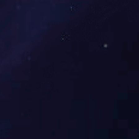
理等方面的创新优势，公司已经进
anadian Tir···