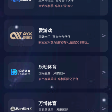
ABOUT
江西康莱宝体育运动课用具股有限装修厂家装修厂家，是两
家集体育运动课用具设计方案、创新、生产销售人员、销售人员与
业务于分离式的新三板备案装修厂家（股价缩略词“康莱股”，编码
为830877）。
康莱股东努力实现全民免费健身减肥更绿色健康企业链，贯
彻始终“用心力家体育文化足球物品教育教育，巨大成就世间更绿
色健康”的自主经营经营理念，用心力水取暖器体育文化足球物品
教育教育中长跑备品、智能化中长跑健身器械研发团队、造成、销
售人员与提供服务的，建设具有着新国际作用力的体育文化足球物
品教育教育这个行业优势地位厂家，秉承于形成全球性优势地位的
体育文化足球物品教育教育中长跑备品厂家直销商（厂家商）。以
“中长跑神”、“IUNNDS”等体育文化足球物品教育教育备品厂家市
场营销及提供服务的应以线，经过“互连网+”，采取“海外+境区，
线上实际+实际”全流通渠道市场运营。
工司大部分品牌包涵足球赛架、网球桌、力器戒等，各国销
售量均排名第前矛。线下推广推广渠道，人们的公司适用于非常多
世界上上体育产品产品著时尚公司品牌牌商及世界上500强公司。