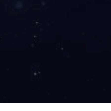
新产品推荐 / New Product